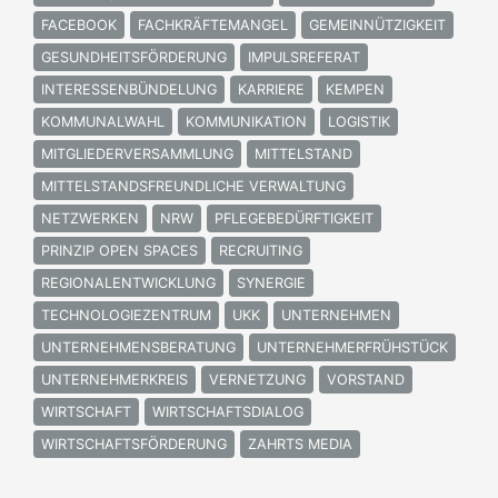
FACEBOOK
FACHKRÄFTEMANGEL
GEMEINNÜTZIGKEIT
GESUNDHEITSFÖRDERUNG
IMPULSREFERAT
INTERESSENBÜNDELUNG
KARRIERE
KEMPEN
KOMMUNALWAHL
KOMMUNIKATION
LOGISTIK
MITGLIEDERVERSAMMLUNG
MITTELSTAND
MITTELSTANDSFREUNDLICHE VERWALTUNG
NETZWERKEN
NRW
PFLEGEBEDÜRFTIGKEIT
PRINZIP OPEN SPACES
RECRUITING
REGIONALENTWICKLUNG
SYNERGIE
TECHNOLOGIEZENTRUM
UKK
UNTERNEHMEN
UNTERNEHMENSBERATUNG
UNTERNEHMERFRÜHSTÜCK
UNTERNEHMERKREIS
VERNETZUNG
VORSTAND
WIRTSCHAFT
WIRTSCHAFTSDIALOG
WIRTSCHAFTSFÖRDERUNG
ZAHRTS MEDIA