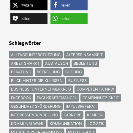
twittern
teilen
teilen
teilen
Schlagwörter
ALLTAGSUNTERSTÜTZUNG
ALTERSEINSAMKEIT
ARBEITSMARKT
AUSTAUSCH
BEGLEITUNG
BERATUNG
BETREUUNG
BILDUNG
BLICK HINTER DIE KULISSEN
BUSINESS
BUSINESS; UNTERNEHMERKREIS
COMPETENTIA NRW
FACEBOOK
FACHKRÄFTEMANGEL
GEMEINNÜTZIGKEIT
GESUNDHEITSFÖRDERUNG
IMPULSREFERAT
INTERESSENBÜNDELUNG
KARRIERE
KEMPEN
KOMMUNALWAHL
KOMMUNIKATION
LOGISTIK
MITGLIEDERVERSAMMLUNG
MITTELSTAND