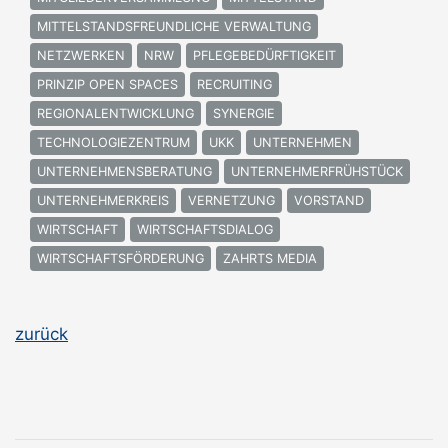
MITTELSTANDSFREUNDLICHE VERWALTUNG
NETZWERKEN
NRW
PFLEGEBEDÜRFTIGKEIT
PRINZIP OPEN SPACES
RECRUITING
REGIONALENTWICKLUNG
SYNERGIE
TECHNOLOGIEZENTRUM
UKK
UNTERNEHMEN
UNTERNEHMENSBERATUNG
UNTERNEHMERFRÜHSTÜCK
UNTERNEHMERKREIS
VERNETZUNG
VORSTAND
WIRTSCHAFT
WIRTSCHAFTSDIALOG
WIRTSCHAFTSFÖRDERUNG
ZAHRTS MEDIA
zurück