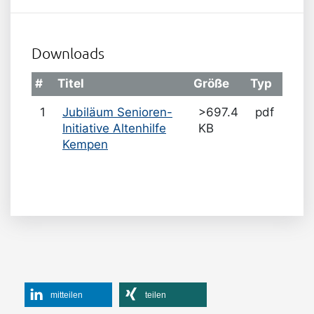
Downloads
#
Titel
Größe
Typ
1
Jubiläum Senioren-
>697.4
pdf
Initiative Altenhilfe
KB
Kempen
mitteilen
teilen