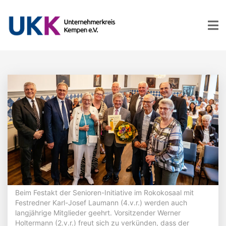
Beim Festakt der Senioren-Initiative im Rokokosaal mit
Festredner Karl-Josef Laumann (4.v.r.) werden auch
langjährige Mitglieder geehrt. Vorsitzender Werner
Holtermann (2.v.r.) freut sich zu verkünden, dass der